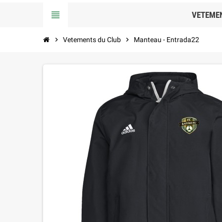
view_headline
VETEME
chevron_right
Vetements du Club
chevron_right
Manteau - Entrada22