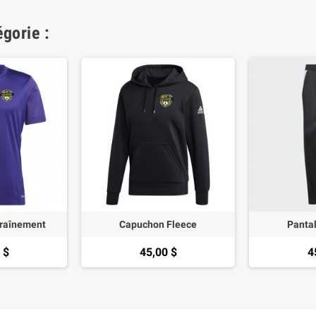
gorie :
traînement
Capuchon Fleece
Panta
 $
45,00 $
4