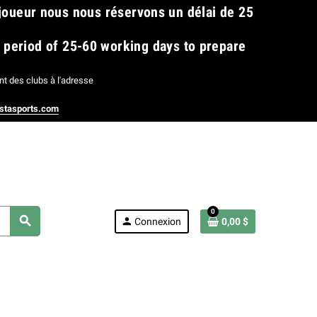
 joueur nous nous réservons un délai de 25
​
a period of 25-60 working days to prepare
t des clubs à l'adresse
stasports.com
0
search
person
Connexion
0,00 $